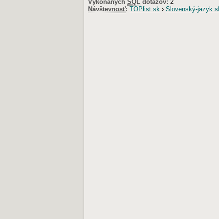
Vykonaných
SQL
dotazov:
2
Návštevnosť
:
TOPlist.sk
›
Slovenský-jazyk.s