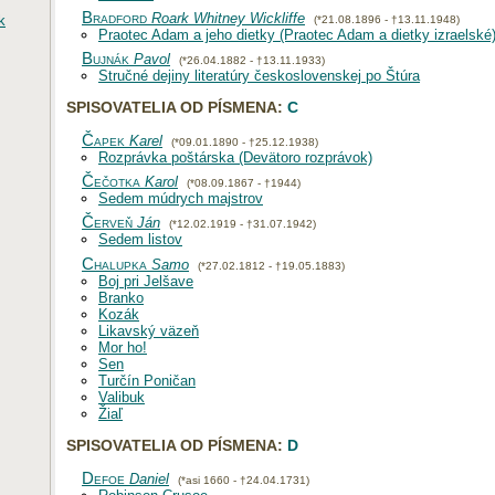
Bradford
Roark Whitney Wickliffe
k
(*21.08.1896 - †13.11.1948)
Praotec Adam a jeho dietky (Praotec Adam a dietky izraelské
Bujnák
Pavol
(*26.04.1882 - †13.11.1933)
Stručné dejiny literatúry československej po Štúra
SPISOVATELIA OD PÍSMENA:
C
Čapek
Karel
(*09.01.1890 - †25.12.1938)
Rozprávka poštárska (Devätoro rozprávok)
Čečotka
Karol
(*08.09.1867 - †1944)
Sedem múdrych majstrov
Červeň
Ján
(*12.02.1919 - †31.07.1942)
Sedem listov
Chalupka
Samo
(*27.02.1812 - †19.05.1883)
Boj pri Jelšave
Branko
Kozák
Likavský väzeň
Mor ho!
Sen
Turčín Poničan
Valibuk
Žiaľ
SPISOVATELIA OD PÍSMENA:
D
Defoe
Daniel
(*asi 1660 - †24.04.1731)