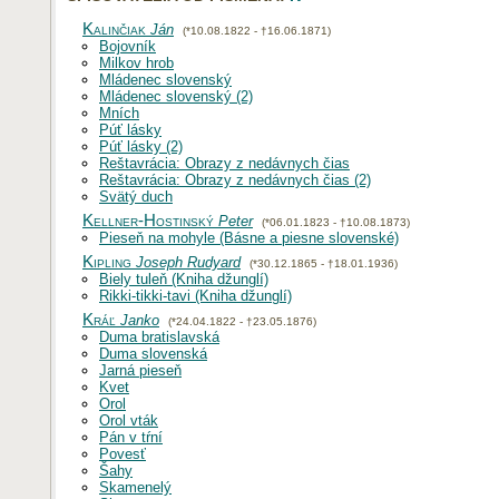
Kalinčiak
Ján
(*10.08.1822 - †16.06.1871)
Bojovník
Milkov hrob
Mládenec slovenský
Mládenec slovenský (2)
Mních
Púť lásky
Púť lásky (2)
Reštavrácia: Obrazy z nedávnych čias
Reštavrácia: Obrazy z nedávnych čias (2)
Svätý duch
Kellner-Hostinský
Peter
(*06.01.1823 - †10.08.1873)
Pieseň na mohyle (Básne a piesne slovenské)
Kipling
Joseph Rudyard
(*30.12.1865 - †18.01.1936)
Biely tuleň (Kniha džunglí)
Rikki-tikki-tavi (Kniha džunglí)
Kráľ
Janko
(*24.04.1822 - †23.05.1876)
Duma bratislavská
Duma slovenská
Jarná pieseň
Kvet
Orol
Orol vták
Pán v tŕní
Povesť
Šahy
Skamenelý