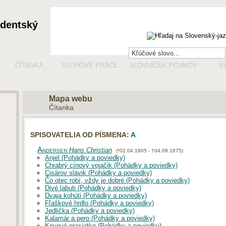
udentský
ČÍTANKA
SLOHOVÉ PRÁCE
SLOVNÍČEK POJMOV
S
Mapa webu
Čítanka
SPISOVATELIA OD PÍSMENA:
A
Andersen
Hans Christian
(*02.04.1805 - †04.08.1875)
Anjel (Pohádky a poviedky)
Chrabrý cínový vojačik (Pohádky a poviedky)
Cisárov slávik (Pohádky a poviedky)
Čo otec robí, vždy je dobré (Pohádky a poviedky)
Divé labuti (Pohádky a poviedky)
Dvaja kohúti (Pohádky a poviedky)
Fľaškové hrdlo (Pohádky a poviedky)
Jedlička (Pohádky a poviedky)
Kalamár a pero (Pohádky a poviedky)
Kovové prasiatko (Pohádky a poviedky)