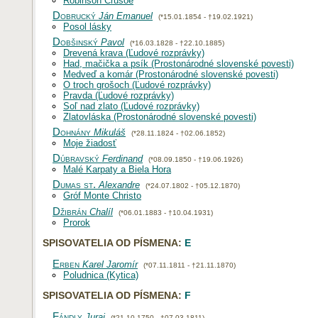
Robinson Crusoe
Dobrucký
Ján Emanuel
(*15.01.1854 - †19.02.1921)
Posol lásky
Dobšinský
Pavol
(*16.03.1828 - †22.10.1885)
Drevená krava (Ľudové rozprávky)
Had, mačička a psík (Prostonárodné slovenské povesti)
Medveď a komár (Prostonárodné slovenské povesti)
O troch grošoch (Ľudové rozprávky)
Pravda (Ľudové rozprávky)
Soľ nad zlato (Ľudové rozprávky)
Zlatovláska (Prostonárodné slovenské povesti)
Dohnány
Mikuláš
(*28.11.1824 - †02.06.1852)
Moje žiadosť
Dúbravský
Ferdinand
(*08.09.1850 - †19.06.1926)
Malé Karpaty a Biela Hora
Dumas st.
Alexandre
(*24.07.1802 - †05.12.1870)
Gróf Monte Christo
Džibrán
Chalíl
(*06.01.1883 - †10.04.1931)
Prorok
SPISOVATELIA OD PÍSMENA:
E
Erben
Karel Jaromír
(*07.11.1811 - †21.11.1870)
Poludnica (Kytica)
SPISOVATELIA OD PÍSMENA:
F
Fándly
Juraj
(*21.10.1750 - †07.03.1811)