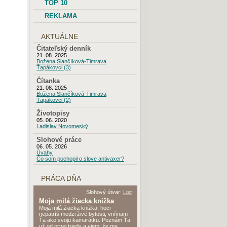
TOP 10
REKLAMA
AKTUÁLNE
Čitateľský denník
21. 08. 2025
Božena Slančíková-Timrava
Ťapákovci (3)
Čítanka
21. 08. 2025
Božena Slančíková-Timrava
Ťapákovci (2)
Životopisy
05. 06. 2020
Ladislav Novomeský
Slohové práce
06. 05. 2026
Úvahy
Čo som pochopil o slove antivaxer?
PRÁCA DŇA
Slohový útvar:
List
Moja milá žiacka knižka
Moja milá žiacka knižka, hoci
nepatríš medzi živé bytosti, vnímam
Ťa ako svoju kamarátku. Poznám Ťa
už od prvej triedy a viem, že ma