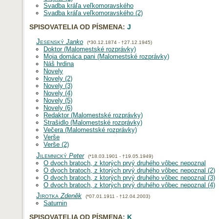
Svadba kráľa veľkomoravského
Svadba kráľa veľkomoravského (2)
SPISOVATELIA OD PÍSMENA:
J
Jesenský
Janko
(*30.12.1874 - †27.12.1945)
Doktor (Malomestské rozprávky)
Moja domáca pani (Malomestské rozprávky)
Náš hrdina
Novely
Novely (2)
Novely (3)
Novely (4)
Novely (5)
Novely (6)
Redaktor (Malomestské rozprávky)
Strašidlo (Malomestské rozprávky)
Večera (Malomestské rozprávky)
Verše
Verše (2)
Jilemnický
Peter
(*18.03.1901 - †19.05.1949)
O dvoch bratoch, z ktorých prvý druhého vôbec nepoznal
O dvoch bratoch, z ktorých prvý druhého vôbec nepoznal (2)
O dvoch bratoch, z ktorých prvý druhého vôbec nepoznal (3)
O dvoch bratoch, z ktorých prvý druhého vôbec nepoznal (4)
Jirotka
Zdeněk
(*07.01.1911 - †12.04.2003)
Saturnin
SPISOVATELIA OD PÍSMENA:
K