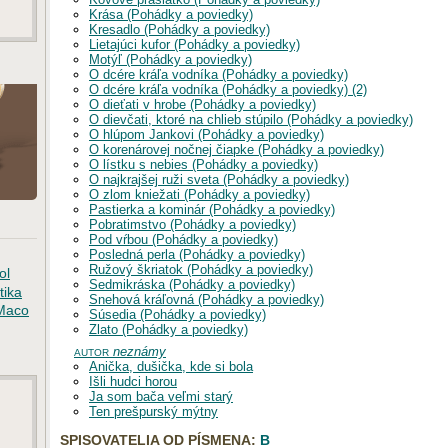
Krása (Pohádky a poviedky)
Kresadlo (Pohádky a poviedky)
Lietajúci kufor (Pohádky a poviedky)
Motýľ (Pohádky a poviedky)
O dcére kráľa vodníka (Pohádky a poviedky)
O dcére kráľa vodníka (Pohádky a poviedky) (2)
O dieťati v hrobe (Pohádky a poviedky)
O dievčati, ktoré na chlieb stúpilo (Pohádky a poviedky)
O hlúpom Jankovi (Pohádky a poviedky)
O korenárovej nočnej čiapke (Pohádky a poviedky)
O lístku s nebies (Pohádky a poviedky)
O najkrajšej ruži sveta (Pohádky a poviedky)
O zlom kniežati (Pohádky a poviedky)
Pastierka a kominár (Pohádky a poviedky)
Pobratimstvo (Pohádky a poviedky)
Pod vŕbou (Pohádky a poviedky)
Posledná perla (Pohádky a poviedky)
Ružový škriatok (Pohádky a poviedky)
ol
Sedmikráska (Pohádky a poviedky)
tika
Snehová kráľovná (Pohádky a poviedky)
Maco
Súsedia (Pohádky a poviedky)
Zlato (Pohádky a poviedky)
autor
neznámy
Anička, dušička, kde si bola
Išli hudci horou
Ja som bača veľmi starý
Ten prešpurský mýtny
SPISOVATELIA OD PÍSMENA:
B