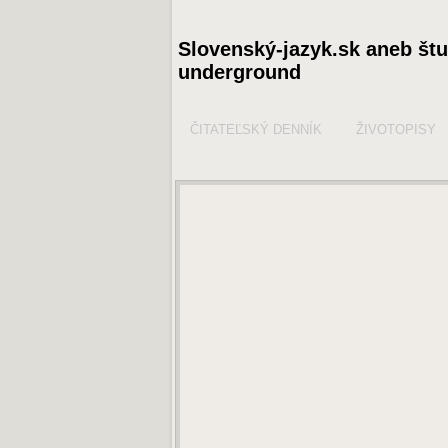
Slovenský-jazyk.sk aneb št
underground
ČITATEĽSKÝ DENNÍK
ŽIVOTOPISY