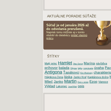
AKTUÁLNE PORADIE SÚŤAŽE
Súťaž je od januára 2026 až
do odvolania prerušená.
Napriek tomu môžete aj v tomto
období do databázy
pridať vlastnú
prácu
.
ŠTÍTKY
Hamlet
Marína
Malý princ
návštěva
Otec Goriot
príhovor
balada
úvaha
Pav
Odysea
bájka
rozprávanie
Antigona
Ťapákovci
charakteris
Ežo Vlkolinský
láska
Hájnikova žena
Janko Kraľ
Kapitánova dcéra
Martin
Mlieč
Janko
Ezop
Vianoce
Dom v stráni
Výklad
opis
Lakomec
Jozef Mak