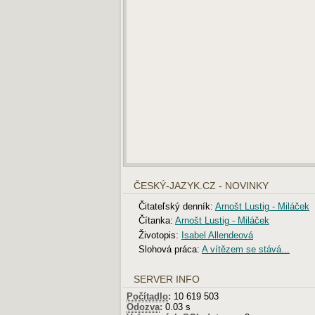
ČESKÝ-JAZYK.CZ - NOVINKY
Čitateľský denník:
Arnošt Lustig - Miláček
Čítanka:
Arnošt Lustig - Miláček
Životopis:
Isabel Allendeová
Slohová práca:
A vítězem se stává...
SERVER INFO
Počítadlo
:
10 619 503
Odozva
:
0.03 s