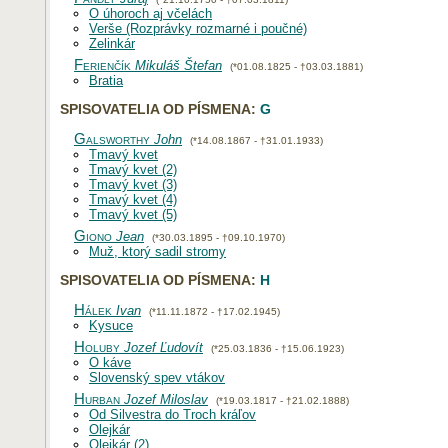
O úhoroch aj včelách
Verše (Rozprávky rozmarné i poučné)
Zelinkár
Ferienčík
Mikuláš Štefan
(*01.08.1825 - †03.03.1881)
Bratia
SPISOVATELIA OD PÍSMENA:
G
Galsworthy
John
(*14.08.1867 - †31.01.1933)
Tmavý kvet
Tmavý kvet (2)
Tmavý kvet (3)
Tmavý kvet (4)
Tmavý kvet (5)
Giono
Jean
(*30.03.1895 - †09.10.1970)
Muž, ktorý sadil stromy
SPISOVATELIA OD PÍSMENA:
H
Hálek
Ivan
(*11.11.1872 - †17.02.1945)
Kysuce
Holuby
Jozef Ľudovít
(*25.03.1836 - †15.06.1923)
O káve
Slovenský spev vtákov
Hurban
Jozef Miloslav
(*19.03.1817 - †21.02.1888)
Od Silvestra do Troch kráľov
Olejkár
Olejkár (2)