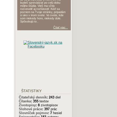
budeš sprevádzať po celú dobu
môjho štúdia. Vieš ma vždy
rozveseliť aj rozľútostiť. Keď sa
pozriem na Tvoje stránky, pripadám
si ako v inom svete. Vo svete, kde
som niekedy hore, niekedy dole.
Spôsobujú to...
Čítať viac...
ŠTATISTIKY
Čitateľský denník
:
243
diel
Čítanka
:
355
textov
Životopisy
:
8
zivotopisov
Slohové práce
:
397
prác
Slovníček pojmov
:
7
hesiel
Spisovatelia
:
183
autorov