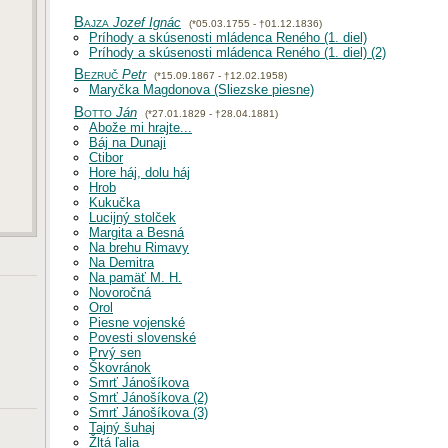
Bajza
Jozef Ignác
(*05.03.1755 - †01.12.1836)
Príhody a skúsenosti mládenca Reného (1. diel)
Príhody a skúsenosti mládenca Reného (1. diel) (2)
Bezruč
Petr
(*15.09.1867 - †12.02.1958)
Maryčka Magdonova (Sliezske piesne)
Botto
Ján
(*27.01.1829 - †28.04.1881)
Abože mi hrajte...
Báj na Dunaji
Ctibor
Hore háj, dolu háj
Hrob
Kukučka
Lucijný stolček
Margita a Besná
Na brehu Rimavy
Na Demitra
Na pamäť M. H.
Novoročná
Orol
Piesne vojenské
Povesti slovenské
Prvý sen
Škovránok
Smrť Jánošíkova
Smrť Jánošíkova (2)
Smrť Jánošíkova (3)
Tajný šuhaj
Žltá ľalia