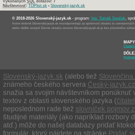
Vykonaných
SQL
dotazov:
7
Návštevnosť
:
TOPlist.sk
›
Slovenský-jazyk.sk
© 2018-2026 Slovenský-jazyk.sk
- program:
Ing. Tomáš Souček
, spr
Autori stránok Slovenský-jazyk.sk nezodpovedajú za správnosť obsahu tu uverejnených ma
alebo ďalšie verejné šírenie obsahu servera Slovenský-jazyk.sk je bez písomného súhl
MAPY
Čitateľ
DÔLE
Podmie
Slovenský-jazyk.sk
(alebo tiež
Slovenčina.
známeho českého servera
Český-jazyk.c
snažia sa svojim návštevníkom ponúknuť v 
textov z oblasti slovenského jazyka (
čitat
neposlednom rade tiež
slovníček pojmov z 
študijné materiály (ako napríklad rozbory d
atď.) môže do našej databázy pridať ktoko
formulár, ktorý nájdete na stránke
Pridať s