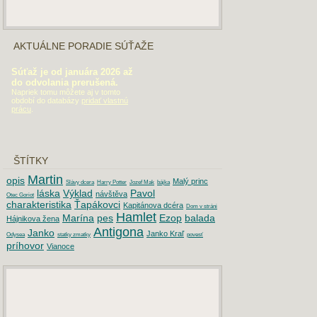
AKTUÁLNE PORADIE SÚŤAŽE
Súťaž je od januára 2026 až
do odvolania prerušená.
Napriek tomu môžete aj v tomto
období do databázy
pridať vlastnú
prácu
.
ŠTÍTKY
Martin
opis
Malý princ
Slávy dcera
Harry Potter
Jozef Mak
bájka
láska
Výklad
Pavol
návštěva
Otec Goriot
charakteristika
Ťapákovci
Kapitánova dcéra
Dom v stráni
Hamlet
Marína
pes
Ezop
balada
Hájnikova žena
Antigona
Janko
Janko Kraľ
Odysea
statky zmatky
povesť
príhovor
Vianoce