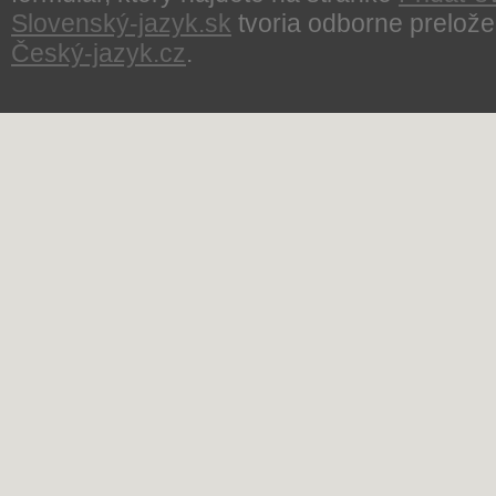
Slovenský-jazyk.sk
tvoria odborne prelože
Český-jazyk.cz
.