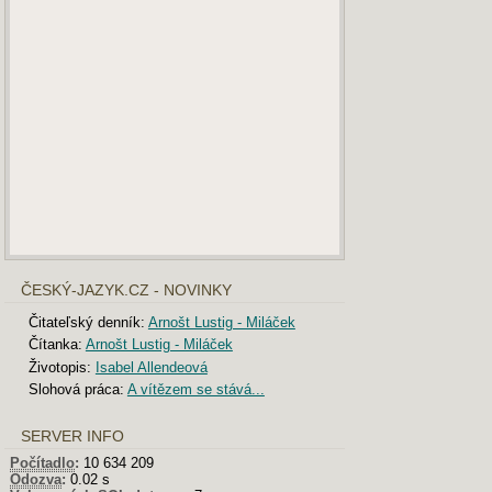
ČESKÝ-JAZYK.CZ - NOVINKY
Čitateľský denník:
Arnošt Lustig - Miláček
Čítanka:
Arnošt Lustig - Miláček
Životopis:
Isabel Allendeová
Slohová práca:
A vítězem se stává...
SERVER INFO
Počítadlo
:
10 634 209
Odozva
:
0.02 s