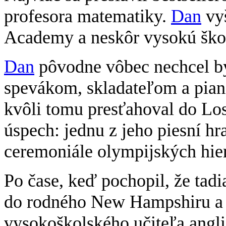
profesora matematiky.
Dan
vyš
Academy a neskôr vysokú ško
Dan
pôvodne vôbec nechcel byť
spevákom, skladateľom a pian
kvôli tomu presťahoval do Los
úspech: jednu z jeho piesní h
ceremoniále olympijských hier
Po čase, keď pochopil, že tadi
do rodného New Hampshiru a 
vysokoškolského učiteľa anglič