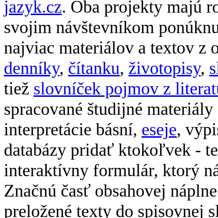
jazyk.cz
. Oba projekty majú 
svojim návštevníkom ponúknuť
najviac materiálov a textov z 
denníky
,
čítanku
,
životopisy
,
s
tiež
slovníček pojmov z litera
spracované študijné materiály 
interpretácie básní,
eseje
, výp
databázy pridať ktokoľvek - t
interaktívny formulár, ktorý n
Značnú časť obsahovej nápln
preložené texty do spisovnej 