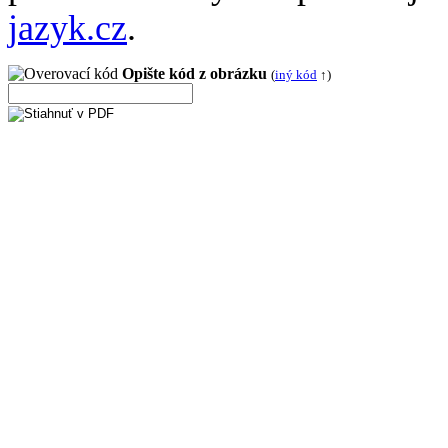
jazyk.cz
.
Opište kód z obrázku
(
iný kód
↑)