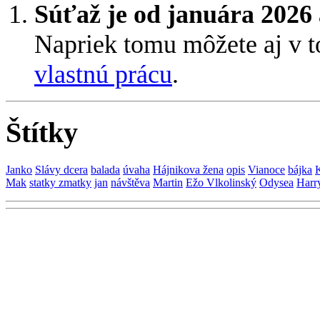
Súťaž je od januára 2026 
Napriek tomu môžete aj v 
vlastnú prácu
.
Štítky
Janko
Slávy dcera
balada
úvaha
Hájnikova žena
opis
Vianoce
bájka
K
Mak
statky zmatky
jan
návštěva
Martin
Ežo Vlkolinský
Odysea
Harry