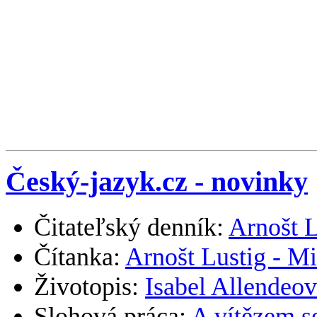
Český-jazyk.cz - novinky
Čitateľský denník:
Arnošt L
Čítanka:
Arnošt Lustig - M
Životopis:
Isabel Allendeo
Slohová práca:
A vítězem se