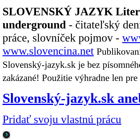
SLOVENSKÝ JAZYK Literat
underground
- čitateľský den
práce, slovníček pojmov -
www
www.slovencina.net
Publikovani
Slovenský-jazyk.sk je bez písomnéh
zakázané! Použitie výhradne len pre
Slovenský-jazyk.sk an
Pridať svoju vlastnú prácu