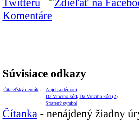
Komentáre
Súvisiace odkazy
Čitateľský denník
-
Anjeli a démoni
-
Da Vinciho kód
,
Da Vinciho kód (2)
-
Stratený symbol
Čítanka
- nenájdený žiadny úr