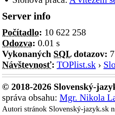
Server info
Počítadlo
:
10 622 258
Odozva
:
0.01 s
Vykonaných
SQL
dotazov:
7
Návštevnosť
:
TOPlist.sk
›
Sl
© 2018-2026 Slovenský-jazy
správa obsahu:
Mgr. Nikola L
Autori stránok Slovenský-jazyk.sk 