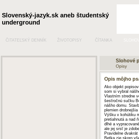
Slovenský-jazyk.sk aneb študentský
underground
ČITATEĽSKÝ DENNÍK
ŽIVOTOPISY
ČÍTANKA
SLOHO
Slohové 
Opisy
Opis môjho ps
Ako objekt popisov
som si vybral nášh
Vlastním stredne 
šesťročnú sučku Be
nášho domu. Stavb
plemien drobnejšia
Výšku v kohútiku má
pretiahnutá a nad ň
dlhé a vypracované
ale jej srsť je zdo
Pravidelne dvakrát 
Betka zje skoro vš