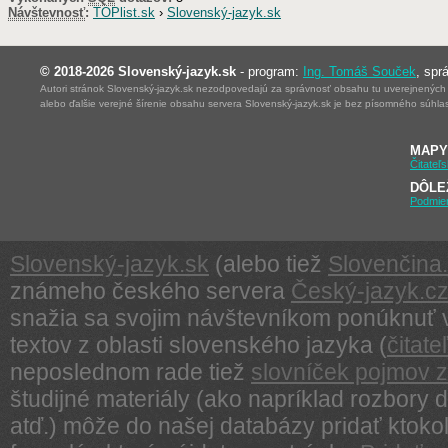
Návštevnosť
:
TOPlist.sk
›
Slovenský-jazyk.sk
© 2018-2026 Slovenský-jazyk.sk
- program:
Ing. Tomáš Souček
, spr
Autori stránok Slovenský-jazyk.sk nezodpovedajú za správnosť obsahu tu uverejnených ma
alebo ďalšie verejné šírenie obsahu servera Slovenský-jazyk.sk je bez písomného súhl
MAPY
Čitateľ
DÔLE
Podmie
Slovenský-jazyk.sk
(alebo tiež
Slovenčina.
známeho českého servera
Český-jazyk.c
snažia sa svojim návštevníkom ponúknuť v 
textov z oblasti slovenského jazyka (
čitat
neposlednom rade tiež
slovníček pojmov z 
študijné materiály (ako napríklad rozbory d
atď.) môže do našej databázy pridať ktoko