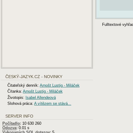
Fulltextové vyhľ
ČESKÝ-JAZYK.CZ - NOVINKY
Čitateľský denník:
Arnošt Lustig - Miláček
Čítanka:
Arnošt Lustig - Miláček
Životopis:
Isabel Allendeová
Slohová práca:
A vítězem se stává...
SERVER INFO
Počítadlo
:
10 630 260
Odozva
:
0.01 s
Vykonaných
SQL
dotazov:
5