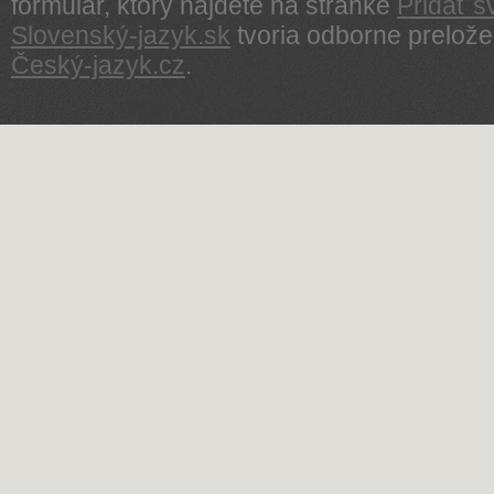
formulár, ktorý nájdete na stránke
Pridať s
Slovenský-jazyk.sk
tvoria odborne prelože
Český-jazyk.cz
.