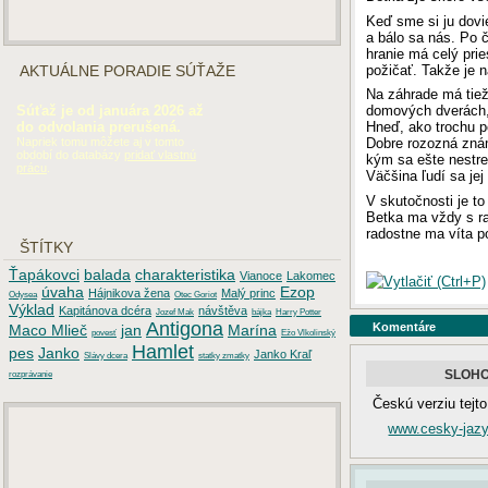
Keď sme si ju dovie
a bálo sa nás. Po 
hranie má celý pri
požičať. Takže je n
AKTUÁLNE PORADIE SÚŤAŽE
Na záhrade má tiež
Súťaž je od januára 2026 až
domových dverách, 
do odvolania prerušená.
Hneď, ako trochu po
Napriek tomu môžete aj v tomto
Dobre rozozná znám
období do databázy
pridať vlastnú
kým sa ešte nestret
prácu
.
Väčšina ľudí sa jej 
V skutočnosti je t
Betka ma vždy s ra
radostne ma víta p
ŠTÍTKY
Ťapákovci
balada
charakteristika
Vianoce
Lakomec
úvaha
Ezop
Hájnikova žena
Malý princ
Odysea
Otec Goriot
Výklad
Kapitánova dcéra
návštěva
Jozef Mak
bájka
Harry Potter
Antigona
Komentáre
Maco Mlieč
jan
Marína
povesť
Ežo Vlkolinský
Hamlet
pes
Janko
Janko Kraľ
Slávy dcera
statky zmatky
SLOH
rozprávanie
Českú verziu tejto
www.cesky-jazy