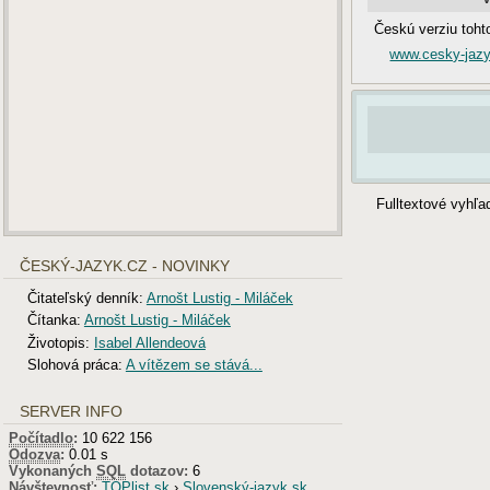
Českú verziu toht
www.cesky-jazyk
Fulltextové vyhľ
ČESKÝ-JAZYK.CZ - NOVINKY
Čitateľský denník:
Arnošt Lustig - Miláček
Čítanka:
Arnošt Lustig - Miláček
Životopis:
Isabel Allendeová
Slohová práca:
A vítězem se stává...
SERVER INFO
Počítadlo
:
10 622 156
Odozva
:
0.01 s
Vykonaných
SQL
dotazov:
6
Návštevnosť
:
TOPlist.sk
›
Slovenský-jazyk.sk