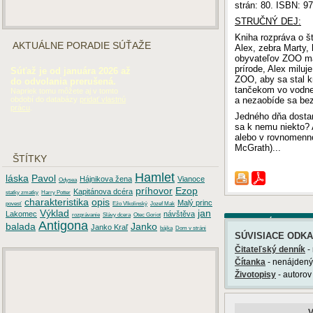
strán: 80. ISBN: 9
STRUČNÝ DEJ:
Kniha rozpráva o š
AKTUÁLNE PORADIE SÚŤAŽE
Alex, zebra Marty, 
obyvateľov ZOO má 
prírode, Alex miluj
Súťaž je od januára 2026 až
ZOO, aby sa stal k
do odvolania prerušená.
tančekom vo vodnej
Napriek tomu môžete aj v tomto
a nezaobíde sa bez 
období do databázy
pridať vlastnú
prácu
.
Jedného dňa dostan
sa k nemu niekto? 
alebo v rovnomenno
McGrath)...
ŠTÍTKY
Hamlet
láska
Pavol
Hájnikova žena
Vianoce
Odysea
príhovor
Ezop
Kapitánova dcéra
statky zmatky
Harry Potter
charakteristika
opis
Malý princ
povesť
Ežo Vlkolinský
Jozef Mak
Výklad
jan
Lakomec
návštěva
rozprávanie
Slávy dcera
Otec Goriot
Komentáre
Antigona
balada
Janko
Janko Kraľ
bájka
Dom v stráni
SÚVISIACE ODK
Čitateľský denník
-
Čítanka
- nenájdený 
Životopisy
- autorov