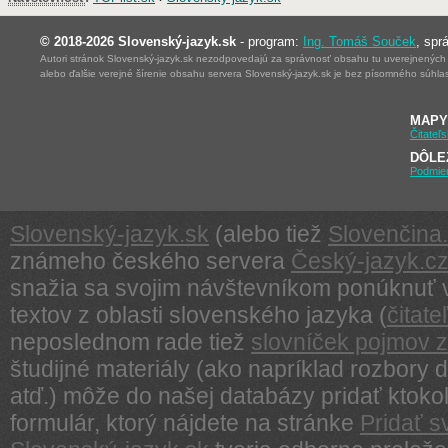
© 2018-2026 Slovenský-jazyk.sk
- program:
Ing. Tomáš Souček
, spr
Autori stránok Slovenský-jazyk.sk nezodpovedajú za správnosť obsahu tu uverejnených ma
alebo ďalšie verejné šírenie obsahu servera Slovenský-jazyk.sk je bez písomného súhl
MAPY
Čitateľ
DÔLE
Podmie
Slovenský-jazyk.sk
(alebo tiež
Slovenčina.
známeho českého servera
Český-jazyk.c
snažia sa svojim návštevníkom ponúknuť v 
textov z oblasti slovenského jazyka (
čitat
neposlednom rade tiež
slovníček pojmov z 
študijné materiály (ako napríklad rozbory d
atď.) môže do našej databázy pridať ktoko
formulár, ktorý nájdete na stránke
Pridať s