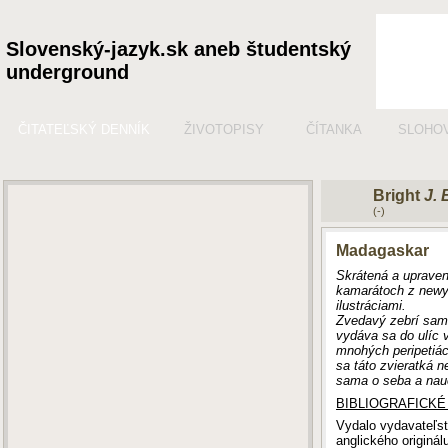
Slovenský-jazyk.sk aneb študentský
underground
ČITATEĽSKÝ DENNÍK
ŽIVOTOPISY
ČÍTANKA
SLOHO
Bright
J. 
(-)
Madagaskar
Skrátená a upraven
kamarátoch z newyo
ilustráciami.
Zvedavý zebrí same
vydáva sa do ulíc 
mnohých peripetiá
sa táto zvieratká n
sama o seba a nauč
BIBLIOGRAFICKÉ
Vydalo vydavateľst
anglického originá