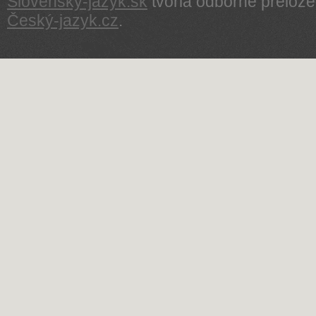
Slovenský-jazyk.sk
tvoria odborne prelože
Český-jazyk.cz
.